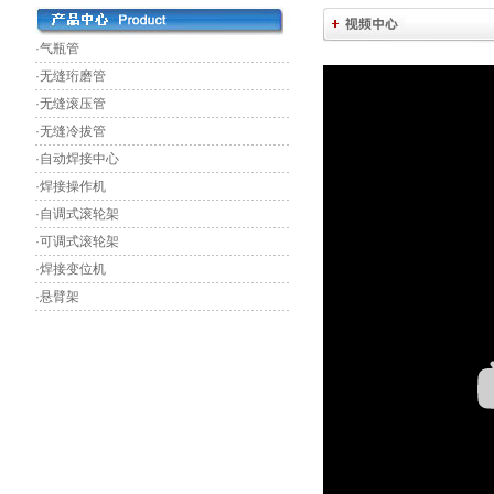
·气瓶管
·无缝珩磨管
·无缝滚压管
·无缝冷拔管
·自动焊接中心
·焊接操作机
·自调式滚轮架
·可调式滚轮架
·焊接变位机
·悬臂架