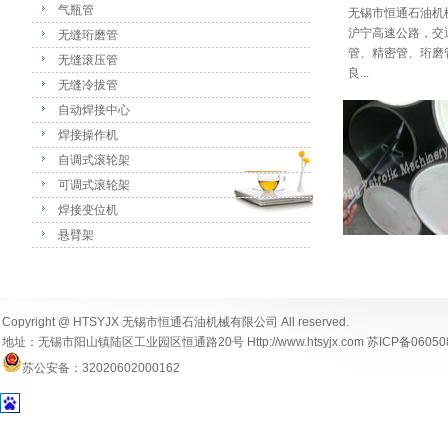
气瓶管
无锡市恒通石油机
沪宁高速公路，交
无缝珩磨管
管、精密管、珩磨
无缝滚压管
良...
无缝冷拔管
自动焊接中心
焊接操作机
自调式滚轮架
可调式滚轮架
焊接变位机
悬臂架
珩磨管40*50
气缸用珩磨管
Copyright @ HTSYJX 无锡市恒通石油机械有限公司 All reserved.
地址：无锡市阳山镇陆区工业园区恒通路20号 Http://www.htsyjx.com
苏ICP备06050
苏公安备：32020602000162