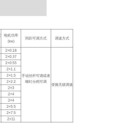
度
电机功率
间距可调方式
调速方式
(kw)
2×0.18
2×0.37
2×0.55
2×1.1
2×1.5
手动丝杆可调或者
2×2.2
螺钉分档可调
变频无级调速
2×3
2×4
2×4
2×5.5
2×7.5
2×11