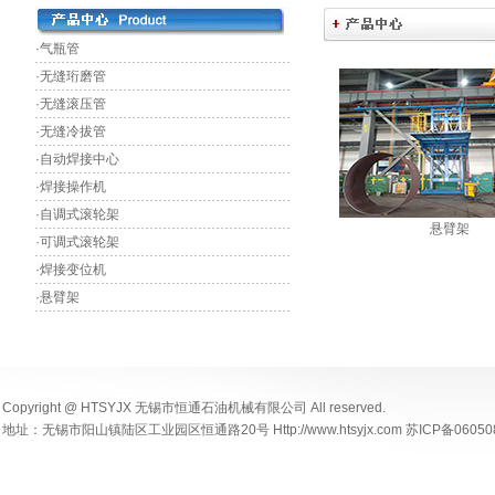
·气瓶管
·无缝珩磨管
·无缝滚压管
·无缝冷拔管
·自动焊接中心
·焊接操作机
·自调式滚轮架
悬臂架
·可调式滚轮架
·焊接变位机
·悬臂架
Copyright @ HTSYJX 无锡市恒通石油机械有限公司 All reserved.
地址：无锡市阳山镇陆区工业园区恒通路20号 Http://www.htsyjx.com 苏ICP备06050