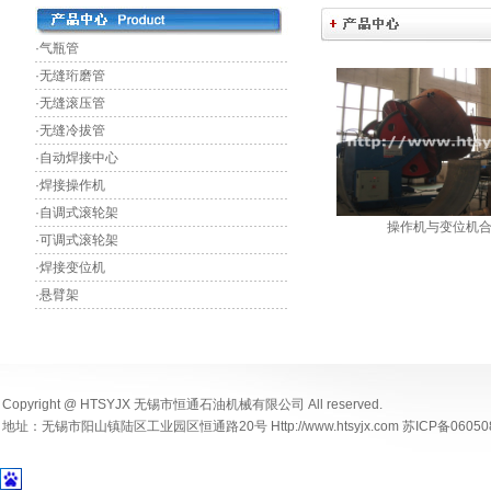
·气瓶管
·无缝珩磨管
·无缝滚压管
·无缝冷拔管
·自动焊接中心
·焊接操作机
·自调式滚轮架
操作机与变位机
·可调式滚轮架
·焊接变位机
·悬臂架
Copyright @ HTSYJX 无锡市恒通石油机械有限公司 All reserved.
地址：无锡市阳山镇陆区工业园区恒通路20号 Http://www.htsyjx.com 苏ICP备06050